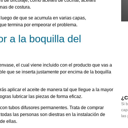
s de bricolaje, como aceites de cocinar, aceites
nas de costura.
o luego de que se acumula en varias capas,
o que termina por empeorar el problema.
r a la boquilla del
l envase, el cual viene incluido con el producto que vas a
ible que se inserta justamente por encima de la boquilla
rás aplicar el aceite de manera tal que llegue a la mayor
ogras lubricar las piezas de forma eficaz.
¿C
Si 
on tubos difusores permanentes. Trata de comprar
cap
 todas las personas son diestras en la instalación de
las
de ellas.