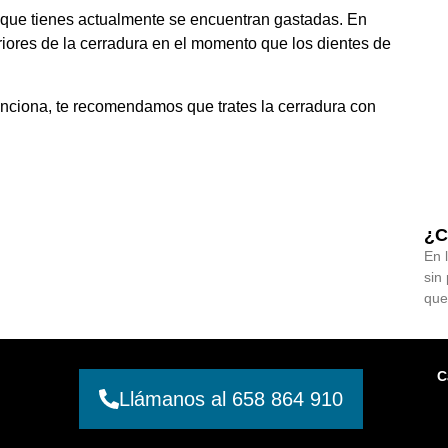
s que tienes actualmente se encuentran gastadas. En
riores de la cerradura en el momento que los dientes de
nciona, te recomendamos que trates la cerradura con
¿C
En 
sin
que
C
Llámanos al 658 864 910