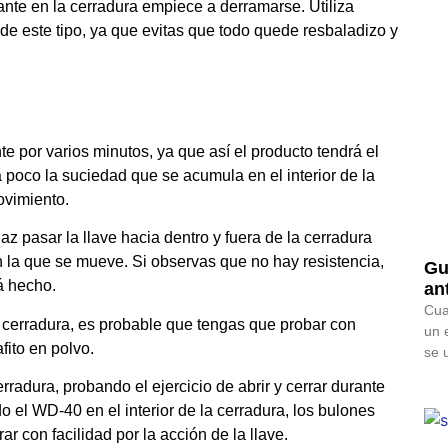
ante en la cerradura empiece a derramarse. Utiliza
e este tipo, ya que evitas que todo quede resbaladizo y
e por varios minutos, ya que así el producto tendrá el
 poco la suciedad que se acumula en el interior de la
ovimiento.
az pasar la llave hacia dentro y fuera de la cerradura
on la que se mueve. Si observas que no hay resistencia,
Gu
tá hecho.
an
Cua
a cerradura, es probable que tengas que probar con
un 
fito en polvo.
se 
radura, probando el ejercicio de abrir y cerrar durante
 el WD-40 en el interior de la cerradura, los bulones
r con facilidad por la acción de la llave.