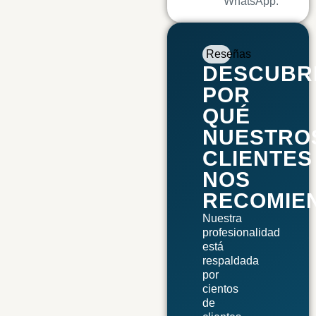
WhatsApp.
Reseñas
DESCUBR
POR
QUÉ
NUESTRO
CLIENTES
NOS
RECOMIE
Nuestra
profesionalidad
está
respaldada
por
cientos
de