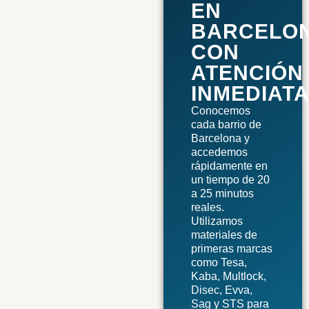
EN
BARCELO
CON
ATENCIÓN
INMEDIAT
Conocemos
cada barrio de
Barcelona y
accedemos
rápidamente en
un tiempo de 20
a 25 minutos
reales.
Utilizamos
materiales de
primeras marcas
como Tesa,
Kaba, Multlock,
Disec, Evva,
Sag y STS para