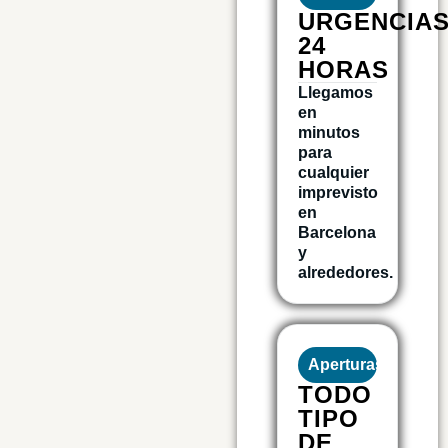
URGENCIA
24
HORAS
Llegamos
en
minutos
para
cualquier
imprevisto
en
Barcelona
y
alrededores.
Aperturas
TODO
TIPO
DE