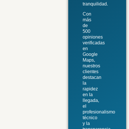
tranquilidad.
Con
más
de
500
opiniones
verificadas
en
Google
Maps,
nuestros
clientes
destacan
la
rapidez
en la
llegada,
el
profesionalismo
técnico
y la