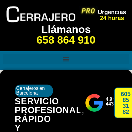
Urgencias
24 horas
Llámanos
658 864 910
Cerrajeros en
Barcelona
605
SERVICIO
4.9 ⭐⭐⭐⭐⭐
85
443 RESE
31
PROFESIONAL,
82
RÁPIDO
Y