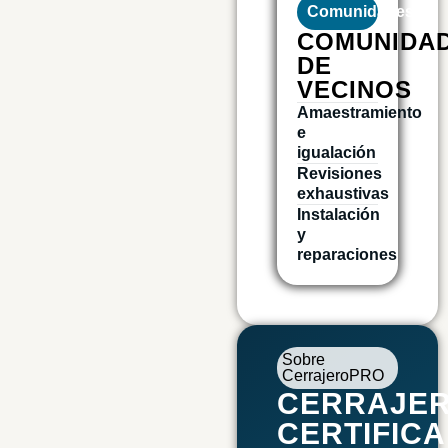
Comunidades
COMUNIDA
DE
VECINOS
Amaestramiento
e
igualación
Revisiones
exhaustivas
Instalación
y
reparaciones
Sobre
CerrajeroPRO
CERRAJE
CERTIFIC