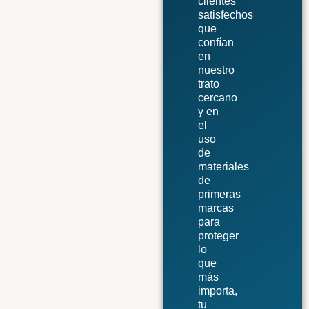
clientes
satisfechos
que
confían
en
nuestro
trato
cercano
y en
el
uso
de
materiales
de
primeras
marcas
para
proteger
lo
que
más
importa,
tu