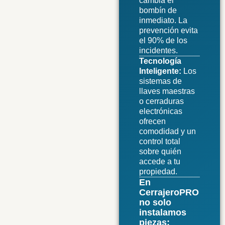
cambia el
bombín de
inmediato. La
prevención evita
el 90% de los
incidentes.
Tecnología
Inteligente:
Los
sistemas de
llaves maestras
o cerraduras
electrónicas
ofrecen
comodidad y un
control total
sobre quién
accede a tu
propiedad.
En
CerrajeroPRO
no solo
instalamos
piezas;