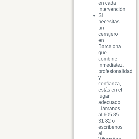
en cada
intervención.
Si
necesitas
un
cerrajero
en
Barcelona
que
combine
inmediatez,
profesionalidad
y
confianza,
estás en el
lugar
adecuado.
Llámanos
al 605 85
31 82 o
escríbenos
al