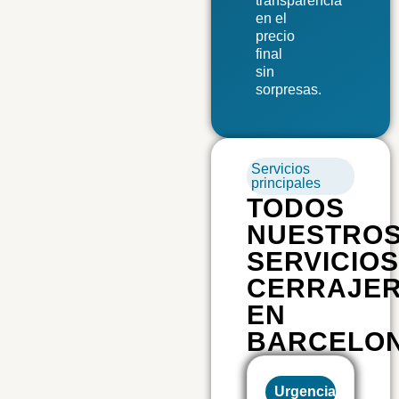
transparencia
en el
precio
final
sin
sorpresas.
Servicios
principales
TODOS
NUESTRO
SERVICIOS
CERRAJE
EN
BARCELO
Urgencias