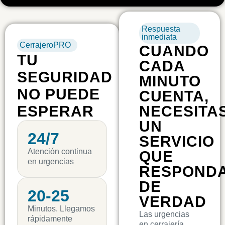
Respuesta
inmediata
CerrajeroPRO
CUANDO
TU
CADA
SEGURIDAD
MINUTO
NO PUEDE
CUENTA,
ESPERAR
NECESITA
UN
24/7
SERVICIO
Atención continua
QUE
en urgencias
RESPOND
DE
20-25
VERDAD
Minutos. Llegamos
Las urgencias
rápidamente
en cerrajería